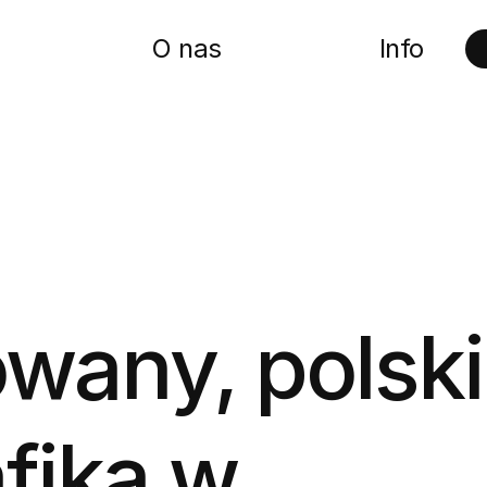
O nas
Info
rowany, polski
afika w