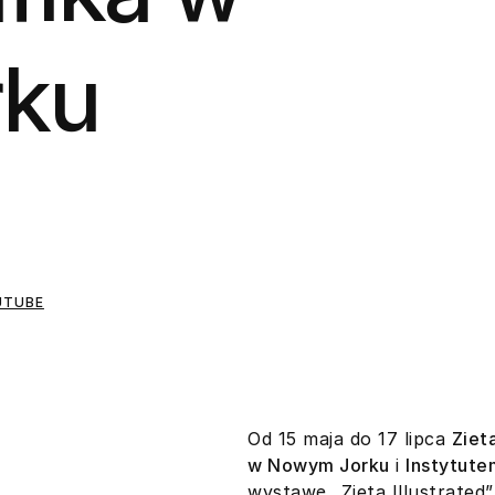
ku
UTUBE
Od 15 maja do 17 lipca
Ziet
w Nowym Jorku
i
Instytute
wystawę „Zieta Illustrated