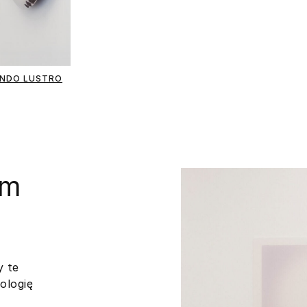
NDO LUSTRO
rm
y te
ologię