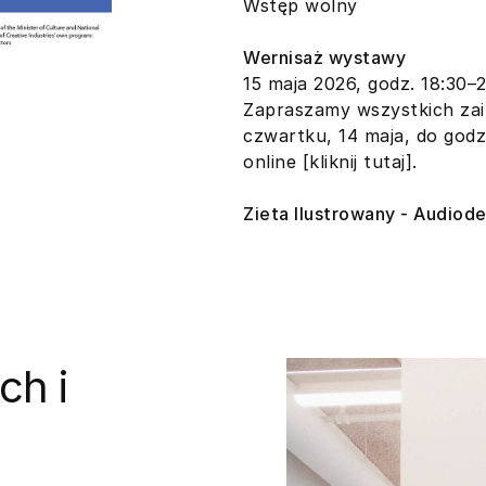
Wstęp wolny
Wernisaż wystawy
15 maja 2026, godz. 18:30–
Zapraszamy wszystkich za
czwartku, 14 maja, do god
online
[kliknij tutaj]
.
Zieta Ilustrowany - Audiod
ch i