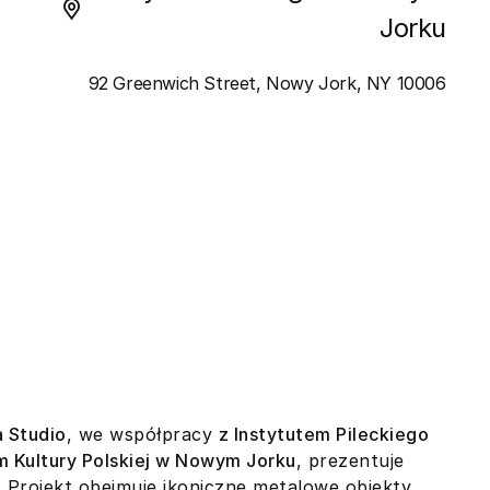
Jorku
92 Greenwich Street, Nowy Jork, NY 10006
a Studio
, we współpracy
z Instytutem Pileckiego
m Kultury Polskiej w Nowym Jorku
, prezentuje
”. Projekt obejmuje ikoniczne metalowe obiekty