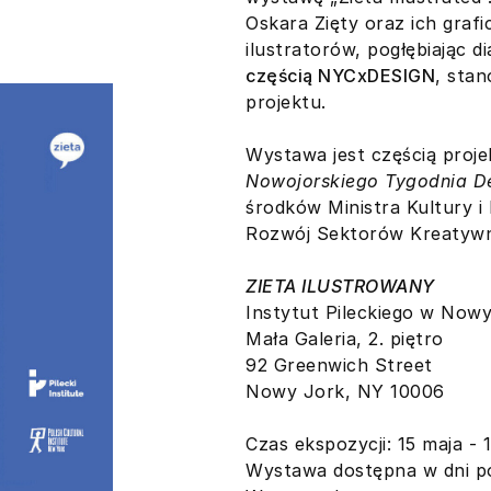
Oskara Zięty oraz ich graf
ilustratorów, pogłębiając 
częścią NYCxDESIGN
, sta
projektu.
Wystawa jest częścią proj
Nowojorskiego Tygodnia De
środków Ministra Kultury 
Rozwój Sektorów Kreatywn
ZIETA ILUSTROWANY
Instytut Pileckiego w Now
Mała Galeria, 2. piętro
92 Greenwich Street
Nowy Jork, NY 10006
Czas ekspozycji: 15 maja - 
Wystawa dostępna w dni po