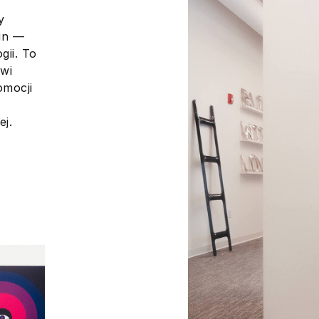
y
lin —
gii. To
owi
omocji
ej.