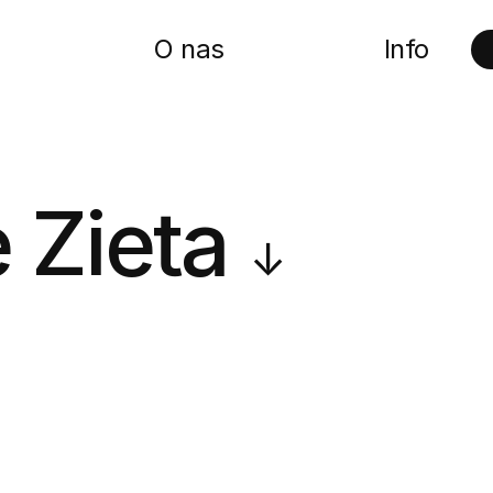
O nas
Info
 Zieta
↓