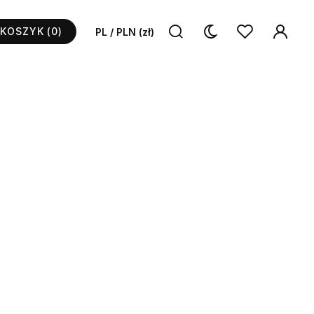
KOSZYK
(0)
PL / PLN (zł)