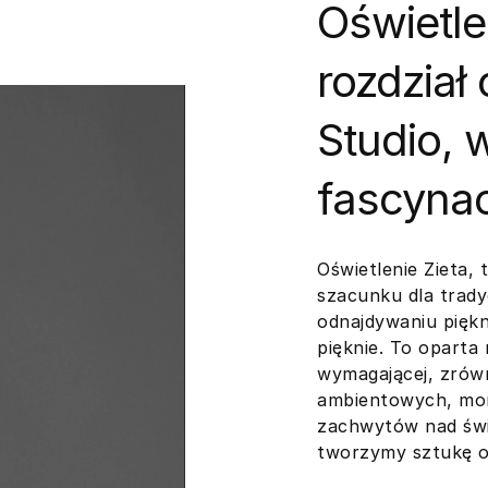
Oświetle
rozdział
Studio, 
fascynacj
Oświetlenie Zieta,
szacunku dla tradyc
odnajdywaniu piękn
pięknie. To oparta
wymagającej, zrów
ambientowych, mo
zachwytów nad świa
tworzymy sztukę oś