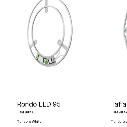
Rondo LED 95
Tafl
PREMIERA
PREMIER
Tunable White
Tunable 