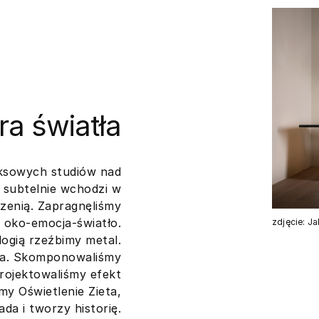
ra światła
eksowych studiów nad
y subtelnie wchodzi w
rzenią. Zapragnęliśmy
i oko-emocja-światło.
zdjęcie: J
logią rzeźbimy metal.
eta. Skomponowaliśmy
projektowaliśmy efekt
my Oświetlenie Zieta,
da i tworzy historię.