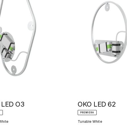
a LED O3
OKO LED 62
A
PREMIERA
White
Tunable White