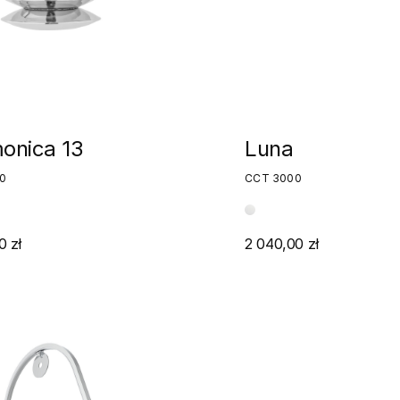
onica 13
Luna
0
CCT 3000
0 zł
2 040,00 zł