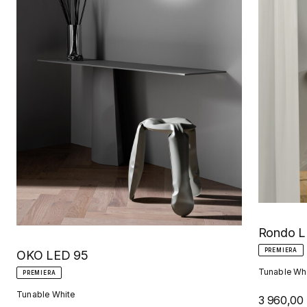
Rondo L
PREMIERA
OKO LED 95
Tunable Wh
PREMIERA
Tunable White
3 960,00 