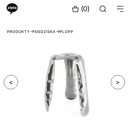
(0)
PRODUKTY
SIEDZISKA
PLOPP
<
>