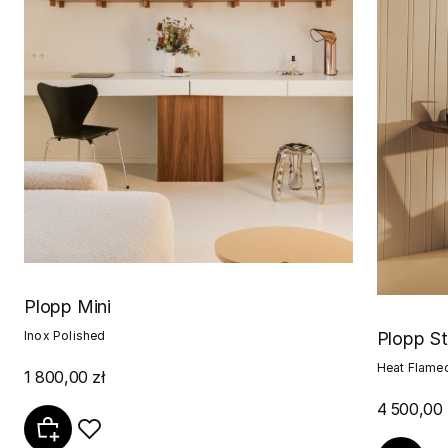
Plopp Mini
Inox Polished
Plopp S
Heat Flame
1 800,00 zł
4 500,00 