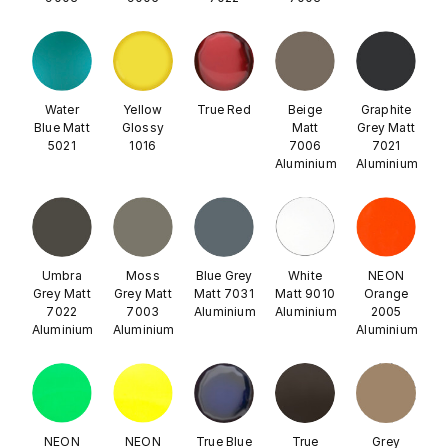
Water
Yellow
True Red
Beige
Graphite
Blue Matt
Glossy
Matt
Grey Matt
5021
1016
7006
7021
Aluminium
Aluminium
Umbra
Moss
Blue Grey
White
NEON
Grey Matt
Grey Matt
Matt 7031
Matt 9010
Orange
7022
7003
Aluminium
Aluminium
2005
Aluminium
Aluminium
Aluminium
NEON
NEON
True Blue
True
Grey