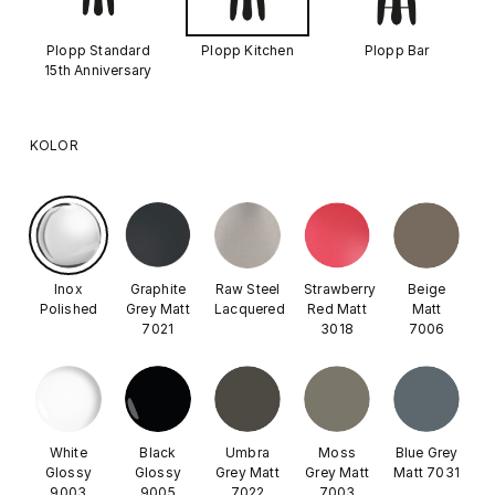
Plopp Standard
Plopp Kitchen
Plopp Bar
15th Anniversary
KOLOR
Inox
Graphite
Raw Steel
Strawberry
Beige
Polished
Grey Matt
Lacquered
Red Matt
Matt
7021
3018
7006
White
Black
Umbra
Moss
Blue Grey
Glossy
Glossy
Grey Matt
Grey Matt
Matt 7031
9003
9005
7022
7003