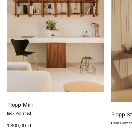
Plopp Mini
Inox Polished
Plopp S
Heat Flame
1 800,00 zł