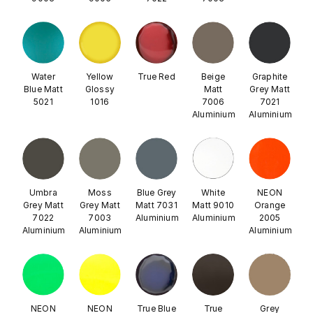
Water
Yellow
True Red
Beige
Graphite
Blue Matt
Glossy
Matt
Grey Matt
5021
1016
7006
7021
Aluminium
Aluminium
Umbra
Moss
Blue Grey
White
NEON
Grey Matt
Grey Matt
Matt 7031
Matt 9010
Orange
7022
7003
Aluminium
Aluminium
2005
Aluminium
Aluminium
Aluminium
NEON
NEON
True Blue
True
Grey