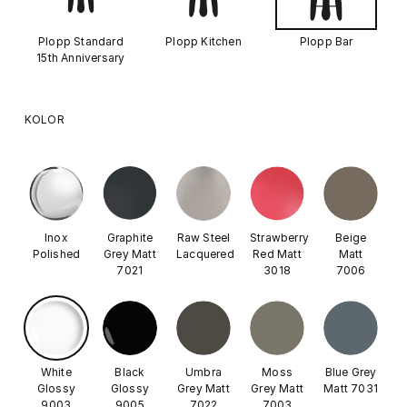
Plopp Standard
Plopp Kitchen
Plopp Bar
15th Anniversary
KOLOR
Inox
Graphite
Raw Steel
Strawberry
Beige
Polished
Grey Matt
Lacquered
Red Matt
Matt
7021
3018
7006
White
Black
Umbra
Moss
Blue Grey
Glossy
Glossy
Grey Matt
Grey Matt
Matt 7031
9003
9005
7022
7003