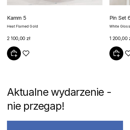
Kamm 5
Pin Set 
Heat Flamed Gold
White Glos
2 100,00 zł
1 200,00 
Aktualne wydarzenie -
nie przegap!