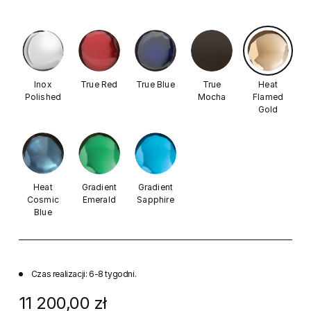
Inox
True Red
True Blue
True
Heat
Polished
Mocha
Flamed
Gold
Heat
Gradient
Gradient
Cosmic
Emerald
Sapphire
Blue
Czas realizacji: 6-8 tygodni.
11 200,00 zł