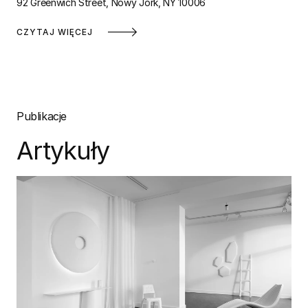
92 Greenwich Street, Nowy Jork, NY 10006
CZYTAJ WIĘCEJ
Publikacje
Artykuły