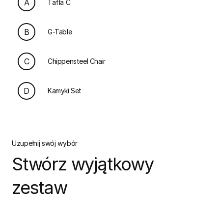
A
Tafla C
B
G-Table
C
Chippensteel Chair
D
Kamyki Set
Uzupełnij swój wybór
Stwórz wyjątkowy
zestaw