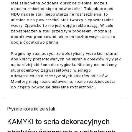
stal szlachetna poddana obróbce cieplnej może z
czasem zmieniać się na powierzchni. Tak jak proces
FIDU nadaje stali niepowtarzalne rozrzeźbienia, to
utlenianie na powierzchni stali tworzy niepowtarzalne
wzory. Zjawisko to nie jest objęte reklamacją. W celu
zabezpieczenia stali przed tym procesem, można ją
dodatkowo pomalować lakierem bezbarwnym. Jest to
opcja dodatkowo płatna.
Pragniemy zaznaczyć, że dołożyliśmy wszelkich starań,
aby kolory prezentowanych na ekranie obiektów były jak
najbardziej zbliżone do oryginału. Niestety nie możemy
stuprocentowo zagwarantować wiernego
odzwierciedlenia rzeczywistych kolorów obiektów.
Monitory mają różne ustawienia, różne rozdzielczości
co często powoduje delikatne rozbieżności.
Płynne koraliki ze stali
KAMYKI to seria
dekoracyjnych