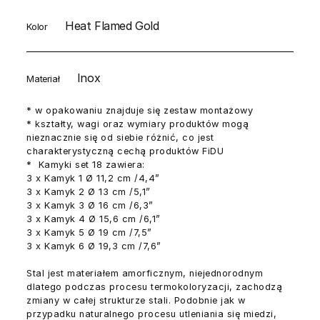
Heat Flamed Gold
Kolor
Inox
Materiał
* w opakowaniu znajduje się zestaw montażowy
* kształty, wagi oraz wymiary produktów mogą
nieznacznie się od siebie różnić, co jest
charakterystyczną cechą produktów FiDU
* Kamyki set 18 zawiera:
3 x Kamyk 1 Ø 11,2 cm /4,4”
3 x Kamyk 2 Ø 13 cm /5,1”
3 x Kamyk 3 Ø 16 cm /6,3”
3 x Kamyk 4 Ø 15,6 cm /6,1”
3 x Kamyk 5 Ø 19 cm /7,5”
3 x Kamyk 6 Ø 19,3 cm /7,6”
Stal jest materiałem amorficznym, niejednorodnym
dlatego podczas procesu termokoloryzacji, zachodzą
zmiany w całej strukturze stali. Podobnie jak w
przypadku naturalnego procesu utleniania się miedzi,