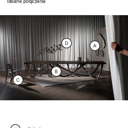
Idealne połączenia
D
A
B
C