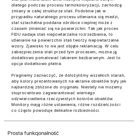
dlatego podczas procesu termokoloryzacji, zachodzą
zmiany w całej strukturze stali. Podobnie jak w
przypadku naturalnego procesu utleniania się miedzi,
stal szlachetna poddana obróbce cieplnej może z
czasem zmieniać się na powierzchni. Tak jak proces
FIDU nadaje stali niepowtarzalne rozrzeźbienia, to
utlenianie na powierzchni stali tworzy niepowtarzalne
wzory. Zjawisko to nie jest objęte reklamacją. W celu
zabezpieczenia stali przed tym procesem, można ją
dodatkowo pomalować lakierem bezbarwnym. Jest to
opcja dodatkowo płatna.
Pragniemy zaznaczyć, że dołożyliśmy wszelkich starań,
aby kolory prezentowanych na ekranie obiektów były jak
najbardziej zbliżone do oryginału. Niestety nie możemy
stuprocentowo zagwarantować wiernego
odzwierciedlenia rzeczywistych kolorów obiektów.
Monitory mają różne ustawienia, różne rozdzielczości
co często powoduje delikatne rozbieżności.
Prosta funkcjonalność