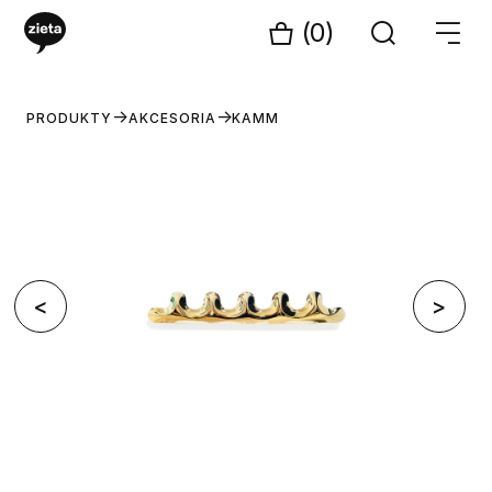
(0)
PRODUKTY
AKCESORIA
KAMM
<
>