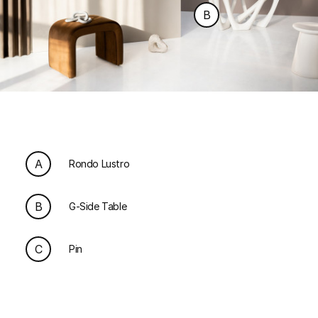
B
A
Rondo Lustro
B
G-Side Table
C
Pin