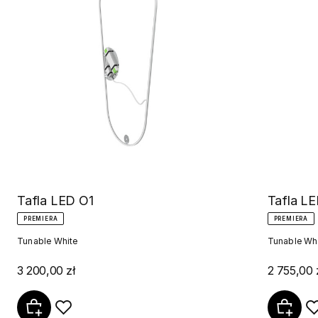
Tafla LED O1
Tafla L
PREMIERA
PREMIERA
Tunable White
Tunable Wh
3 200,00 zł
2 755,00 