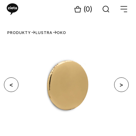
(0)
PRODUKTY
LUSTRA
OKO
<
>