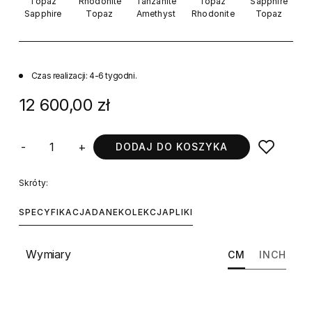
Topaz
Rhodonite
Tanzanite
Topaz
Sapphire
Sapphire
Topaz
Amethyst
Rhodonite
Topaz
Czas realizacji: 4-6 tygodni.
12 600,00 zł
-
+
DODAJ DO KOSZYKA
Skróty:
SPECYFIKACJA
DANE
KOLEKCJA
PLIKI
Wymiary
CM
INCH