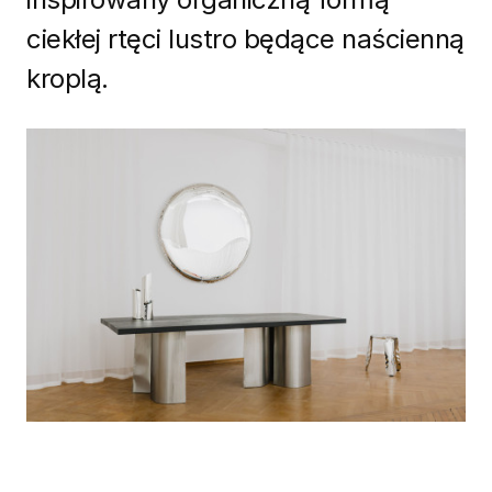
ciekłej rtęci lustro będące naścienną
kroplą.