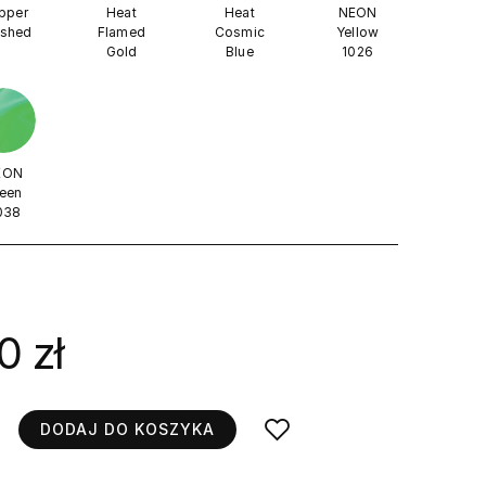
pper
Heat
Heat
NEON
ished
Flamed
Cosmic
Yellow
Gold
Blue
1026
EON
een
038
0 zł
DODAJ DO KOSZYKA