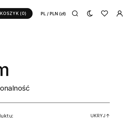
KOSZYK
(0)
PL / PLN (zł)
m
jonalność
duktu:
↓
UKRYJ