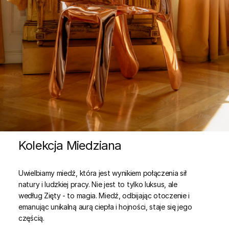
Kolekcja Miedziana
Uwielbiamy miedź, która jest wynikiem połączenia sił
natury i ludzkiej pracy. Nie jest to tylko luksus, ale
według Zięty - to magia. Miedź, odbijając otoczenie i
emanując unikalną aurą ciepła i hojności, staje się jego
częścią.