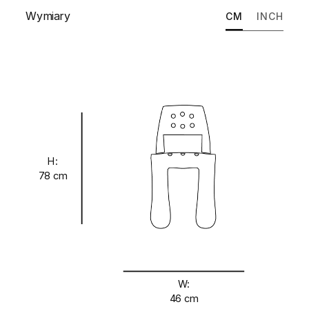
Wymiary
CM
INCH
H:
78 cm
W:
46 cm