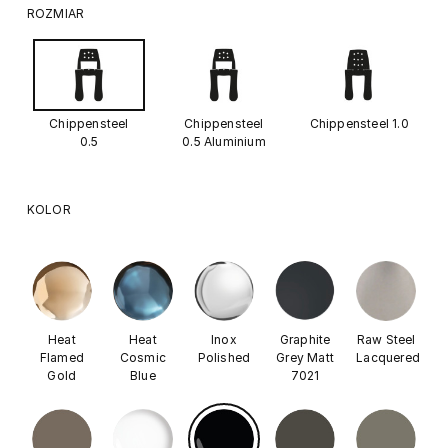
ROZMIAR
Chippensteel
Chippensteel
Chippensteel 1.0
0.5
0.5 Aluminium
KOLOR
Heat
Heat
Inox
Graphite
Raw Steel
Flamed
Cosmic
Polished
Grey Matt
Lacquered
Gold
Blue
7021