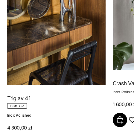
Crash V
Inox Polish
Triglav 41
1 600,00 
PREMIERA
Inox Polished
4 300,00 zł