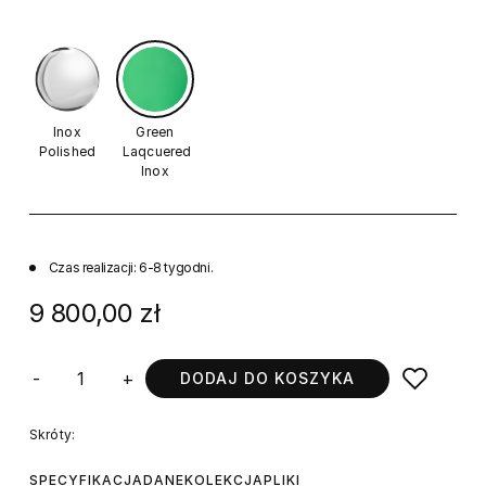
Inox
Green
Polished
Laqcuered
Inox
Czas realizacji: 6-8 tygodni.
9 800,00 zł
-
+
DODAJ DO KOSZYKA
Skróty:
SPECYFIKACJA
DANE
KOLEKCJA
PLIKI