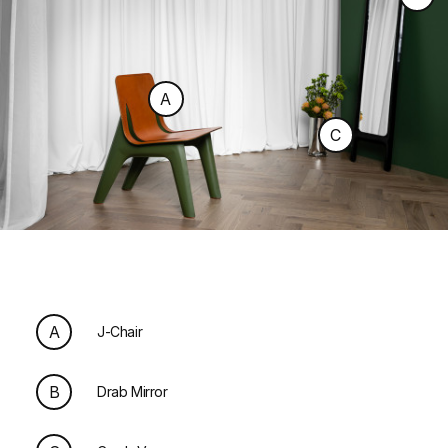
A
C
A
J-Chair
B
Drab Mirror