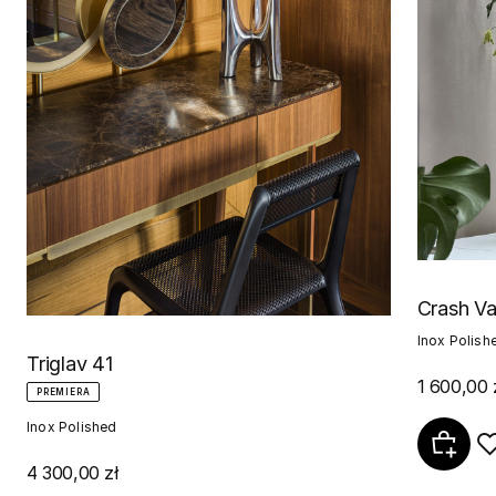
Crash V
Inox Polish
Triglav 41
1 600,00 
PREMIERA
Inox Polished
4 300,00 zł