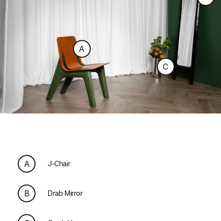
A
C
A
J-Chair
B
Drab Mirror