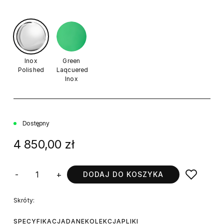
Inox
Green
Polished
Laqcuered
Inox
Dostępny
4 850,00 zł
-
+
DODAJ DO KOSZYKA
Skróty:
SPECYFIKACJA
DANE
KOLEKCJA
PLIKI