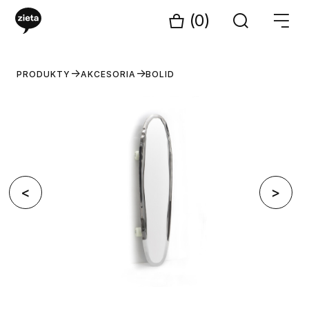
(0)
PRODUKTY
AKCESORIA
BOLID
<
>