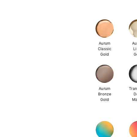
Aurum
Au
Classic
L
Gold
G
Aurum
Tran
Bronze
D
Gold
Ma