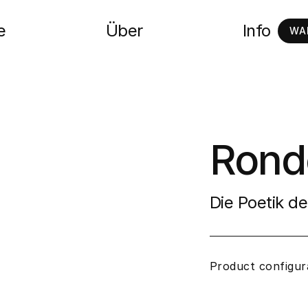
e
Über
Info
WA
Rond
Die Poetik de
Product configur