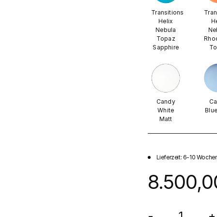
Transitions
Tran
Helix
H
Nebula
Ne
Topaz
Rho
Sapphire
To
Candy
Ca
White
Blu
Matt
Lieferzeit: 6-10 Wochen
8.500,0
-
+