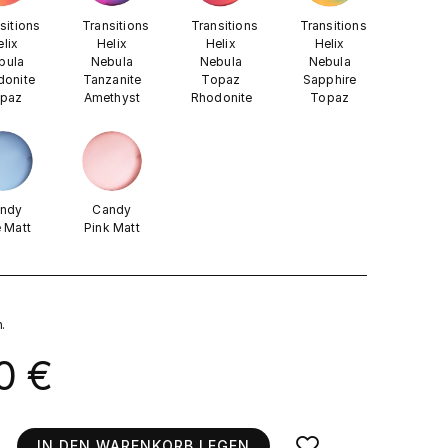
sitions
Transitions
Transitions
Transitions
elix
Helix
Helix
Helix
bula
Nebula
Nebula
Nebula
donite
Tanzanite
Topaz
Sapphire
paz
Amethyst
Rhodonite
Topaz
ndy
Candy
e Matt
Pink Matt
.
0 €
IN DEN WARENKORB LEGEN