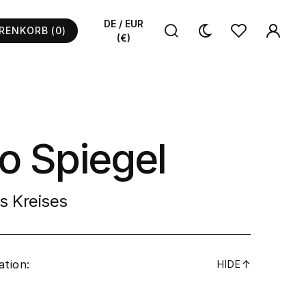
DE / EUR
RENKORB
(0)
(€)
o Spiegel
s Kreises
ation:
↓
HIDE