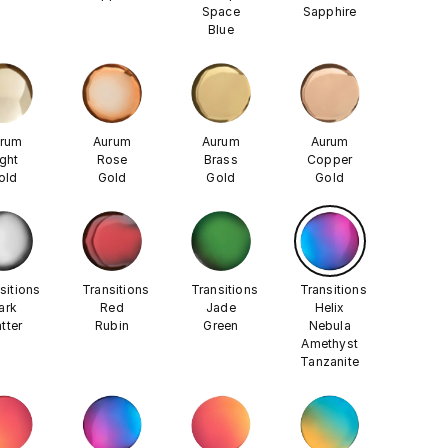
Space
Sapphire
Blue
rum
Aurum
Aurum
Aurum
ight
Rose
Brass
Copper
old
Gold
Gold
Gold
sitions
Transitions
Transitions
Transitions
ark
Red
Jade
Helix
tter
Rubin
Green
Nebula
Amethyst
Tanzanite