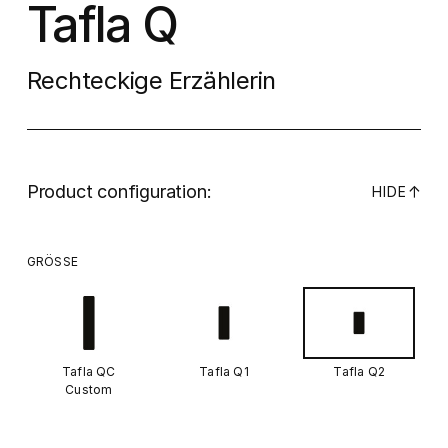
Tafla Q
Rechteckige Erzählerin
Product configuration:
↓
HIDE
GRÖSSE
Tafla QC
Tafla Q1
Tafla Q2
Custom