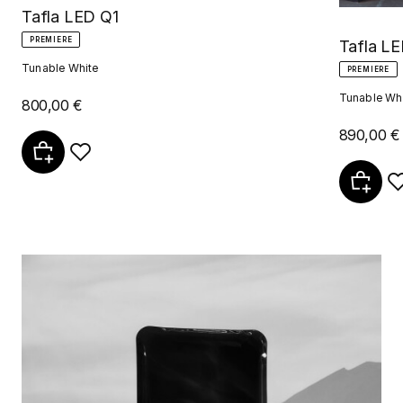
Tafla LED Q1
PREMIERE
Tafla LE
Tunable White
PREMIERE
Tunable Wh
800,00 €
890,00 €