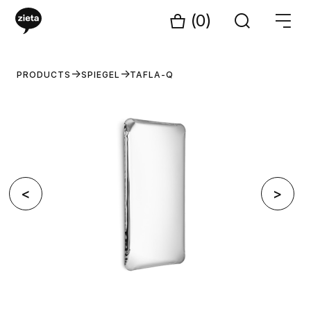
(0)
PRODUCTS
SPIEGEL
TAFLA-Q
<
>