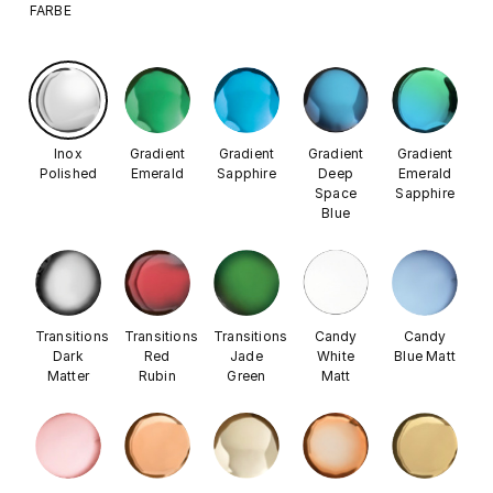
FARBE
Inox
Gradient
Gradient
Gradient
Gradient
Polished
Emerald
Sapphire
Deep
Emerald
Space
Sapphire
Blue
Transitions
Transitions
Transitions
Candy
Candy
Dark
Red
Jade
White
Blue Matt
Matter
Rubin
Green
Matt