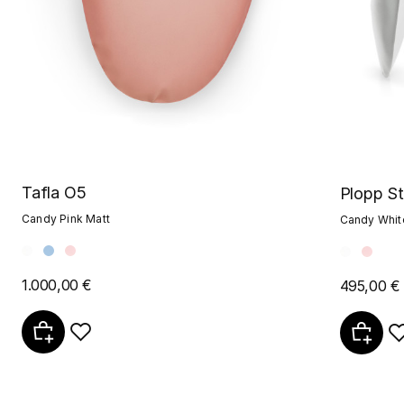
Tafla O5
Plopp S
Candy Pink Matt
Candy Whit
1.000,00 €
495,00 €