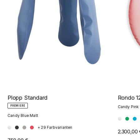
Rondo 1
Plopp Standard
PREMIERE
Candy Pink
Candy Blue Matt
+ 29 Farbvarianten
2.300,00 