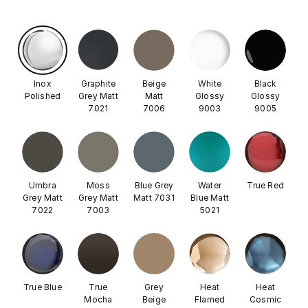
Inox
Graphite
Beige
White
Black
Polished
Grey Matt
Matt
Glossy
Glossy
7021
7006
9003
9005
Umbra
Moss
Blue Grey
Water
True Red
Grey Matt
Grey Matt
Matt 7031
Blue Matt
7022
7003
5021
True Blue
True
Grey
Heat
Heat
Mocha
Beige
Flamed
Cosmic