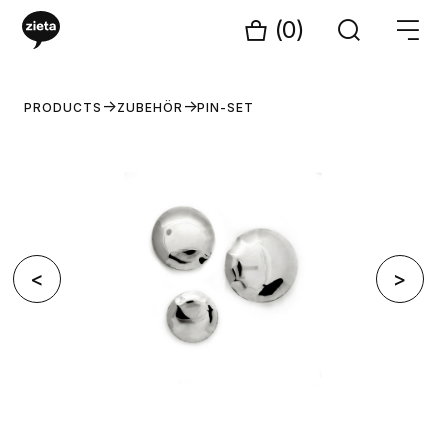
(0)
PRODUCTS
ZUBEHÖR
PIN-SET
<
>