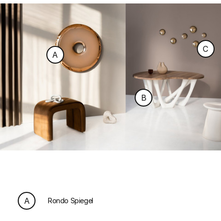
C
A
B
A
Rondo Spiegel