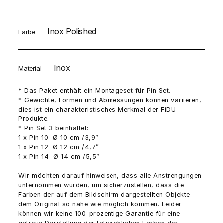
Inox Polished
Farbe
Inox
Material
* Das Paket enthält ein Montageset für Pin Set.
* Gewichte, Formen und Abmessungen können variieren,
dies ist ein charakteristisches Merkmal der FiDU-
Produkte.
* Pin Set 3 beinhaltet:
1 x Pin 10 Ø 10 cm /3,9”
1 x Pin 12 Ø 12 cm /4,7”
1 x Pin 14 Ø 14 cm /5,5”
Wir möchten darauf hinweisen, dass alle Anstrengungen
unternommen wurden, um sicherzustellen, dass die
Farben der auf dem Bildschirm dargestellten Objekte
dem Original so nahe wie möglich kommen. Leider
können wir keine 100-prozentige Garantie für eine
getreue Darstellung der tatsächlichen Farben der