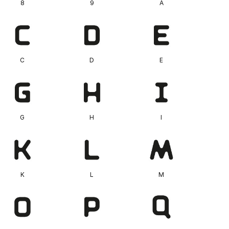
8
9
A
C
D
E
G
H
I
K
L
M