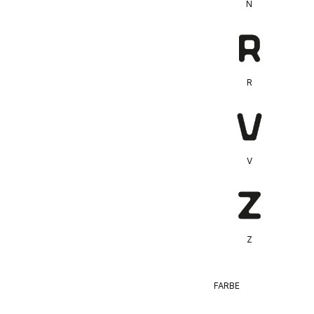
N
R
V
Z
FARBE