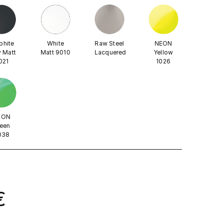
phite
White
Raw Steel
NEON
 Matt
Matt 9010
Lacquered
Yellow
021
1026
EON
een
038
.
€