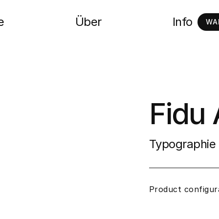
e
Über
Info
WA
Fidu 
Typographie 
Product configur