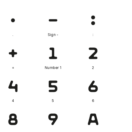
.
Sign -
:
+
Number 1
2
4
5
6