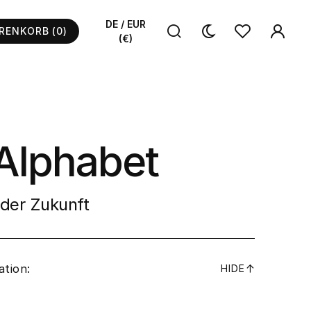
DE / EUR
RENKORB
(0)
(€)
Alphabet
der Zukunft
ation:
↓
HIDE