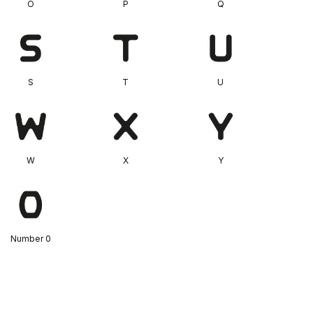
O
P
Q
S
T
U
W
X
Y
Number 0