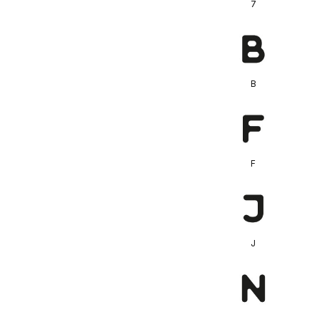
7
B
F
J