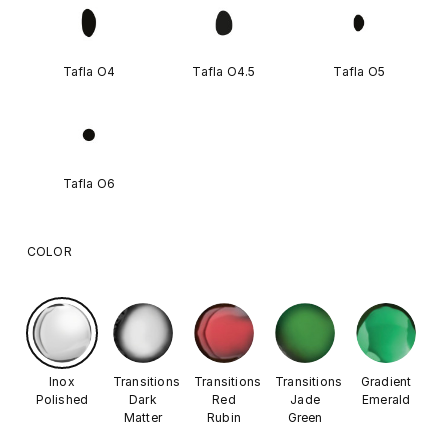
Tafla O4
Tafla O4.5
Tafla O5
Tafla O6
COLOR
Inox
Transitions
Transitions
Transitions
Gradient
Polished
Dark
Red
Jade
Emerald
Matter
Rubin
Green