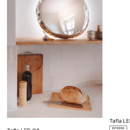
Tafla L
ESTRENO