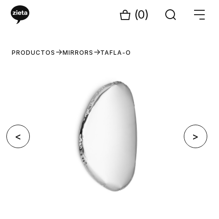
(0)
PRODUCTOS
MIRRORS
TAFLA-O
<
>