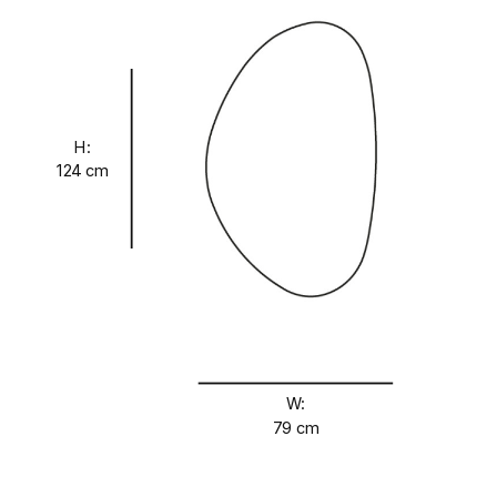
H:
124 cm
W:
79 cm