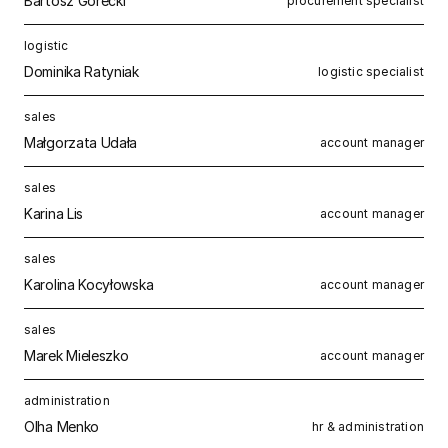
Bartosz Górecki
procurement specialist
logistic
Dominika Ratyniak
logistic specialist
sales
Małgorzata Udała
account manager
sales
Karina Lis
account manager
sales
Karolina Kocyłowska
account manager
sales
Marek Mieleszko
account manager
administration
Olha Menko
hr & administration