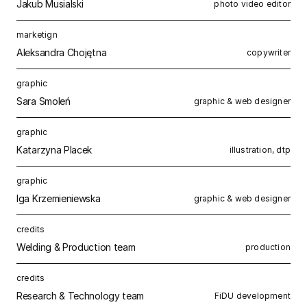
Jakub Musialski
photo video editor
marketign
Aleksandra Chojętna
copywriter
graphic
Sara Smoleń
graphic & web designer
graphic
Katarzyna Placek
illustration, dtp
graphic
Iga Krzemieniewska
graphic & web designer
credits
Welding & Production team
production
credits
Research & Technology team
FiDU development