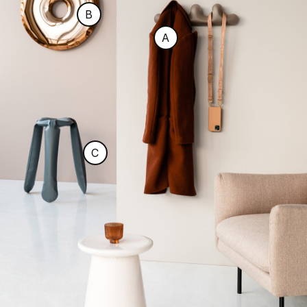
B
A
C