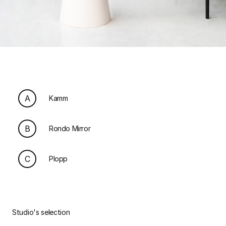
A
Kamm
B
Rondo Mirror
C
Plopp
Studio's selection