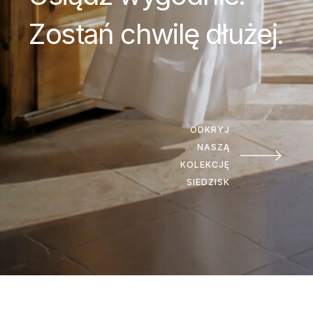
Zostań chwilę dłużej.
ODKRYJ
NASZĄ
KOLEKCJĘ
SIEDZISK