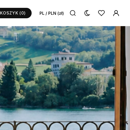
KOSZYK
(0)
PL / PLN (zł)