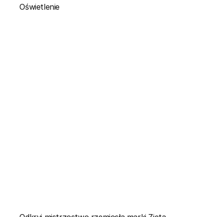
Oświetlenie
Odkryj mistrzostwo rzemiosła marki Zieta