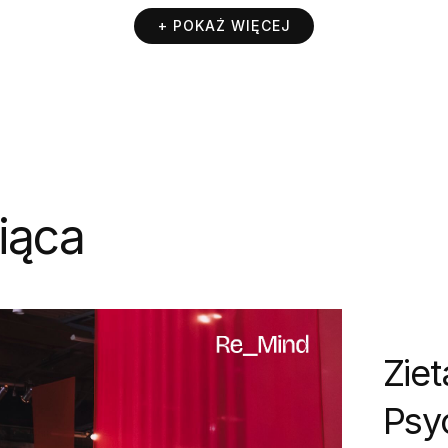
+ POKAŻ WIĘCEJ
iąca
Ziet
Psy